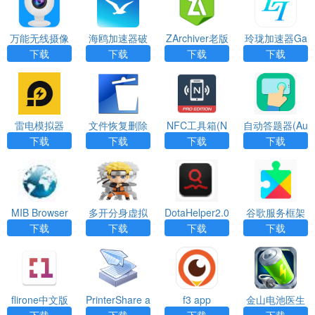
万能无线摄像
海鸥加速器破
ZArchiver老版
玲珑加速器Ga
头(CamEye)A
解版V1.0.7免
本绿色下载
meAccelerater
下载
下载
下载
下载
PP
费版
app
雷电模拟器
文件恢复删除
NFC工具箱(N
自动答题器(Au
（Undeleter）
FC Tools PR
to Clicker)APP
下载
下载
下载
下载
App
O)app
MIB Browser
多开分身虚拟
DotaHelper2.0
谷歌服务框架
定位(Multiapp
APP
下载安装
下载
下载
下载
下载
s)APP
flirone中文版
PrinterShare a
f3 app
金山电池医生
下载app
pp
专业版app
下载
下载
下载
下载