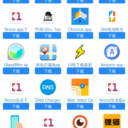
flirone app下
PUB Gfx+ Too
Chronus app
360电池医生
载
l app
专业版（360
下载
下载
下载
下载
Battery Plus）
app
GlassWire ap
来电归属地ap
闪电下载最新
Ampere app
p
p
版
下载
下载
下载
下载
flirone安卓下
DNS Changer
Web Video Ca
flirone安卓版a
载app
app
ster（网络电
pp
下载
下载
下载
下载
视投屏软件）a
pp