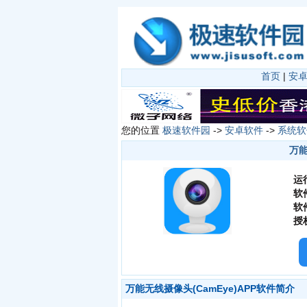
首页
|
安
您的位置
极速软件园
->
安卓软件
->
系统软
万能
运
软
软
授
万能无线摄像头(CamEye)APP软件简介