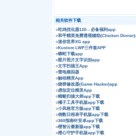
相关软件下载
○
吃鸡优化器120←必备福利app
○
和平精英免费透视辅助(Chicken Dinner)
○
迷你世界XG app
○
Kustom LWP三件套APP
○
蟒蛇下载app
○
图片照片文字识别app
○
文字扫描王App
○
雷电模拟器
○
触动精灵App
○
烧饼修改器(Game Hacker)app
○
虑似定位精灵App
○
蜻蜓扫描大师app下载
○
橘子工具手机版app下载
○
小风格官方版app下载
○
倒数日程表手机版app下载
○
360指南针安卓app下载
○
橙智云最新版app下载
○
橙心守护手机版app下载