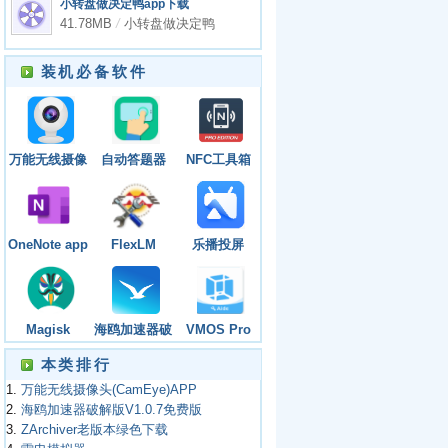
小转盘做决定鸭app下载
41.78MB
/
小转盘做决定鸭
app下载
装机必备软件
万能无线摄像
自动答题器
NFC工具箱
头
(Auto
(NFC Tools
(CamEye)APP
Clicker)APP
PRO)app
OneNote app
FlexLM
乐播投屏
License
（HappyCast）
Server
app
Magisk
海鸥加速器破
VMOS Pro
Manager app
解版V1.0.7免
app
本类排行
费版
1.
万能无线摄像头(CamEye)APP
2.
海鸥加速器破解版V1.0.7免费版
3.
ZArchiver老版本绿色下载