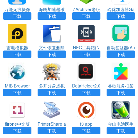
万能无线摄像
海鸥加速器破
ZArchiver老版
玲珑加速器Ga
头(CamEye)A
解版V1.0.7免
本绿色下载
meAccelerater
下载
下载
下载
下载
PP
费版
app
雷电模拟器
文件恢复删除
NFC工具箱(N
自动答题器(Au
（Undeleter）
FC Tools PR
to Clicker)APP
下载
下载
下载
下载
App
O)app
MIB Browser
多开分身虚拟
DotaHelper2.0
谷歌服务框架
定位(Multiapp
APP
下载安装
下载
下载
下载
下载
s)APP
flirone中文版
PrinterShare a
f3 app
金山电池医生
下载app
pp
专业版app
下载
下载
下载
下载