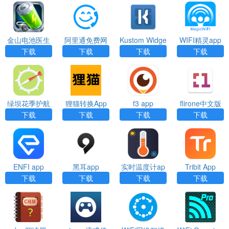
金山电池医生
阿里通免费网
Kustom Widge
WIFI精灵app
专业版app
络电话app
t（小部件制作
下载
下载
下载
下载
下载
软件）app
绿坝花季护航
狸猫转换App
f3 app
flirone中文版
（Care Escort
下载app
下载
下载
下载
下载
2）App
ENFI app
黑耳app
实时温度计ap
Tribit App
p
下载
下载
下载
下载